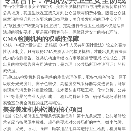
专业合作：构筑公共卫生安全防线
在当今注重健康安全的时代，美容美发机构作为与消费者密切接触的
公共场所，其卫生状况直接关系到公众健康与消费体验。随着公众健
康意识的提升和监管要求的日益严格，美容美发机构的卫生安全已
从“软性要求”转变为“刚性底线”。定期进行专业卫生检测不仅是法律
法规的强制要求，更是赢得顾客信任、保障经营安全的核心环节。
CMA检测机构的权威性保障
CMA（中国计量认证）是根据《中华人民共和国计量法》设立的强制
性认证制度。只有取得CMA资质认证的检测机构，才能出具具有法律
效力的检测报告。这类机构通常经地方市场监督管理局批准成立，其
出具的检测报告具有司法效力，是办理《公共场所卫生许可证》的权
威依据。
正规CMA检测机构具备完善的质量管理体系，配备气相色谱仪、原子
吸收分光光度计、离子色谱仪、高精度空气采样器等先进设备，能够
实现空气污染物的痕量检测。技术团队由环境工程、化学分析、公共
卫生等背景的专业人员组成，工程师均持证上岗，确保从现场采样到
实验室分析全流程的规范与精准。
美容美发机构检测的核心项目
根据《公共场所卫生管理条例实施细则》第十九条规定，公共场所经
营者应当按照卫生标准、规范的要求对公共场所的空气、微小气候、
水质、采光、照明、噪声、顾客用品用具等进行卫生检测，检测每年