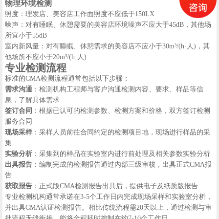
物理环境检测
照度：理发店、美容店工作面照度不应低于150LX
噪声：对有睡眠、休憩需要的美容店环境噪声不应大于45dB，其他场
所宜小于55dB
室内新风量：对有睡眠、休憩需求的美容店不应小于30m³/(h·人)，其
他场所不应小于20m³/(h·人)
专业检测流程
标准的CMA检测流程通常包括以下步骤：
需求沟通
：检测机构工程师与客户沟通检测内容、要求、样品等信
息，了解具体需求
签订合同
：根据已认可的检测参数、检测方案和价格，双方签订检测
服务合同
现场采样
：采样人员前往合同约定的检测项目地，现场进行样品的采
集
实验分析
：采集到的样品在实验室内进行前处理及相关参数实验分析
出具报告
：编制完成的检测报告通过内部三级审核，出具正式CMA报
告
获取报告
：正式版CMA检测报告出具后，提供电子及纸质版报告
专业检测机构通常承诺在3-5个工作日内完成现场采样和实验室分析，
并出具CMA认证检测报告。相比传统流程需20天以上，通过检测与审
批流程无缝衔接，能将全程耗时控制在约7-10个工作日。